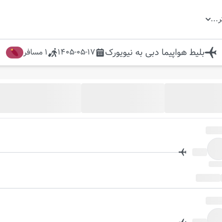
ر
...
بلیط هواپیما
دبی
به
نیویورک
1405-05-17
1
مسافر