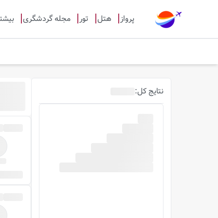
پرواز
هتل
تور
مجله گردشگری
بیشت
نتایج
کل
: