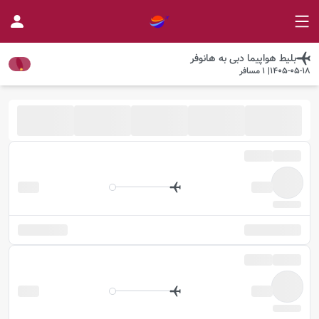
بلیط هواپیما
دبی
به
هانوفر
1405-05-18
|
1
مسافر