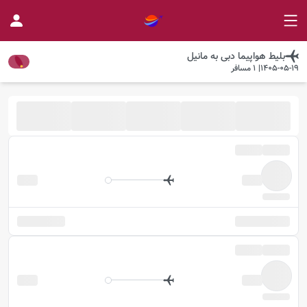
بلیط هواپیما
دبی
به
مانیل
1405-05-19
|
1
مسافر