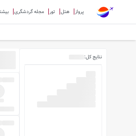
پرواز
هتل
تور
مجله گردشگری
بیشت
نتایج
کل
: