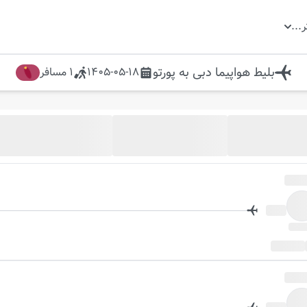
ر
...
بلیط هواپیما
دبی
به
پورتو
1405-05-18
1
مسافر