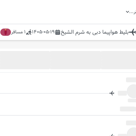
ر
...
بلیط هواپیما
دبی
به
شرم الشيخ
1405-05-19
1
مسافر