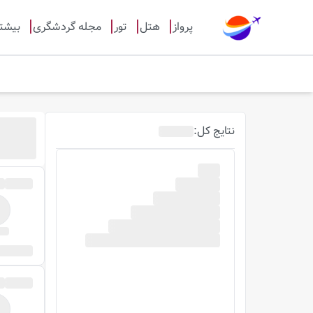
پرواز
هتل
تور
مجله گردشگری
بیشت
نتایج
کل
: