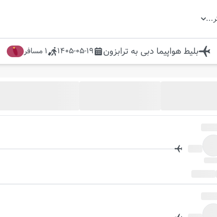
ر
...
بلیط هواپیما
دبی
به
ترابزون
1405-05-19
1
مسافر