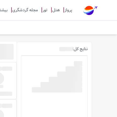
پرواز
هتل
تور
مجله گردشگری
بیشت
نتایج
کل
: