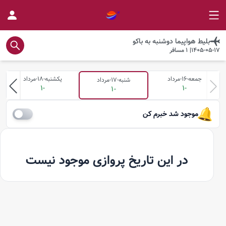
بلیط هواپیما
دوشنبه
به
باکو
1405-05-17
|
1
مسافر
جمعه-16-مرداد
یکشنبه-18-مرداد
شنبه-17-مرداد
-1
-1
-1
موجود شد خبرم کن
در این تاریخ پروازی موجود نیست