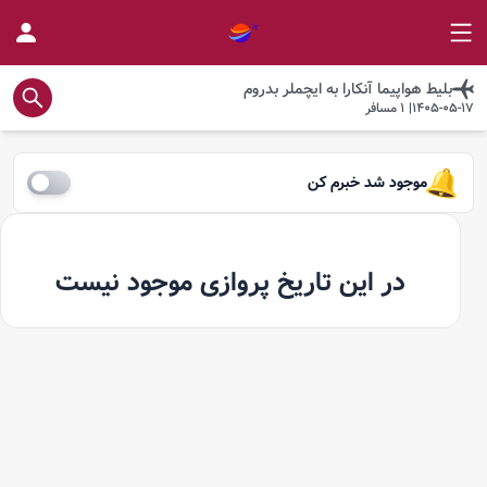
بلیط هواپیما
آنکارا
به
ایچملر بدروم
1405-05-17
|
1
مسافر
موجود شد خبرم کن
در این تاریخ پروازی موجود نیست