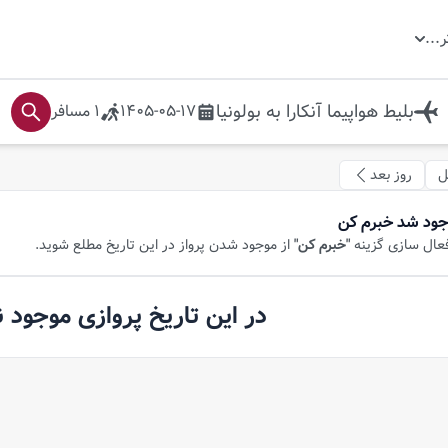
ر
...
بلیط هواپیما
آنکارا
به
بولونیا
1405-05-17
1
مسافر
ل
روز بعد
جود شد خبرم کن
فعال سازی گزینه
"خبرم کن"
از موجود شدن پرواز در این تاریخ مطلع شوید.
در این تاریخ پروازی موجود