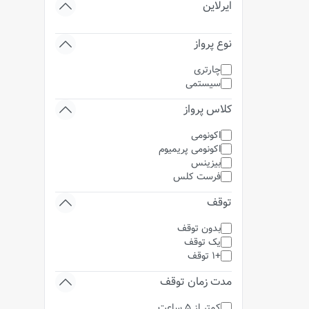
ایرلاین
نوع پرواز
چارتری
سیستمی
کلاس پرواز
اکونومی
اکونومی پریمیوم
بیزینس
فرست کلس
توقف
بدون توقف
یک توقف
+1 توقف
مدت زمان توقف
کمتر از 5 ساعت