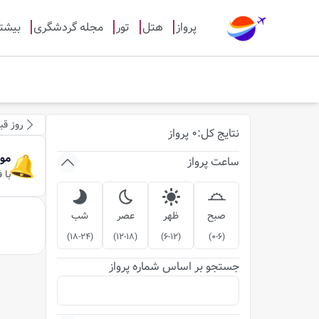
پرواز
هتل
تور
مجله گردشگری
بیشت
روز قب
نتایج
کل
:
0
پرواز
مو
ساعت پرواز
با 
صبح
ظهر
عصر
شب
)
18-24
(
)
12-18
(
)
6-12
(
)
0-6
(
جستجو بر اساس شماره پرواز