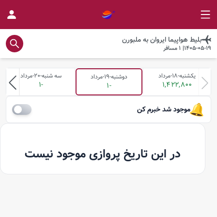
بلیط هواپیما
ایروان
به
ملبورن
1405-05-19
|
1
مسافر
یکشنبه-18-مرداد
سه شنبه-20-مرداد
دوشنبه-19-مرداد
-1
1,422,800
-1
موجود شد خبرم کن
در این تاریخ پروازی موجود نیست