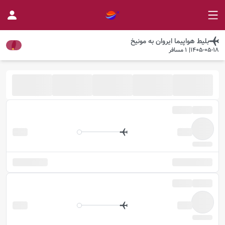
بلیط هواپیما
ایروان
به
مونیخ
1405-05-18
|
1
مسافر
موجود شد خبرم کن