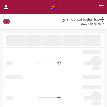
بلیط هواپیما
ایروان
به
زوریخ
1405-05-16
|
1
مسافر