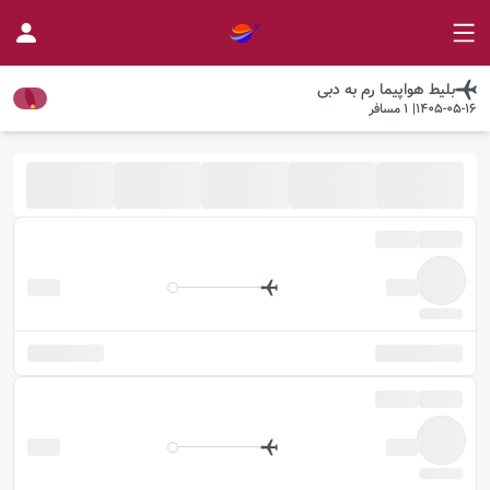
بلیط هواپیما
رم
به
دبی
1405-05-16
|
1
مسافر