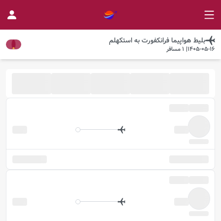
بلیط هواپیما
فرانکفورت
به
استکهلم
1405-05-16
|
1
مسافر