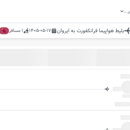
ر
...
بلیط هواپیما
فرانکفورت
به
ایروان
1405-05-17
1
مسافر