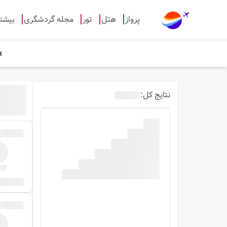
پرواز
هتل
تور
مجله گردشگری
بیشت
نتایج
کل
: