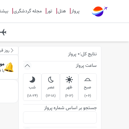
پرواز
هتل
تور
مجله گردشگری
بیشت
روز قب
نتایج
کل
:
0
پرواز
مو
ساعت پرواز
با 
صبح
ظهر
عصر
شب
)
18-24
(
)
12-18
(
)
6-12
(
)
0-6
(
جستجو بر اساس شماره پرواز