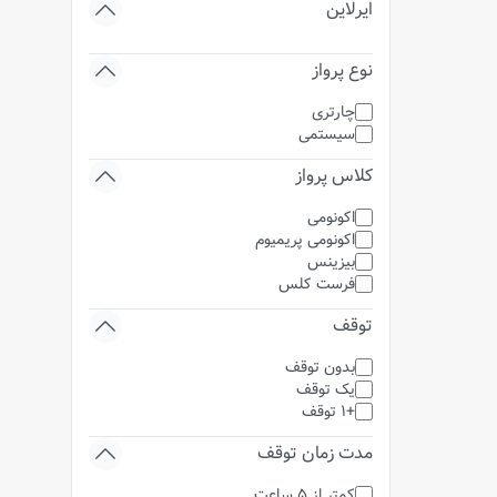
ایرلاین
نوع پرواز
چارتری
سیستمی
کلاس پرواز
اکونومی
اکونومی پریمیوم
بیزینس
فرست کلس
توقف
بدون توقف
یک توقف
+1 توقف
مدت زمان توقف
کمتر از 5 ساعت