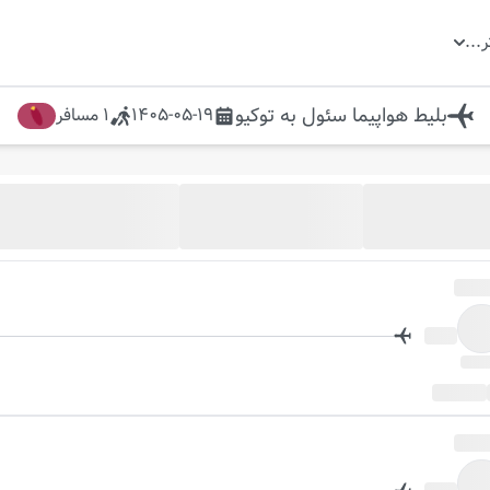
ر
...
بلیط هواپیما
سئول
به
توکیو
1405-05-19
1
مسافر