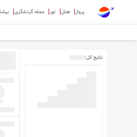
پرواز
هتل
تور
مجله گردشگری
بیشت
نتایج
کل
: