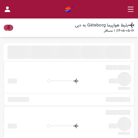
بلیط هواپیما
Göteborg
به
دبی
1405-05-16
|
1
مسافر