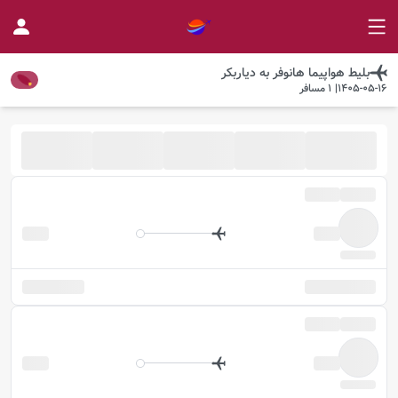
بلیط هواپیما
هانوفر
به
دیاربکر
1405-05-16
|
1
مسافر