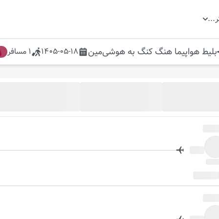
ر
...
بلیط هواپیما
هنگ کنگ
به
هوشی‌مین
1405-05-18
1
مسافر