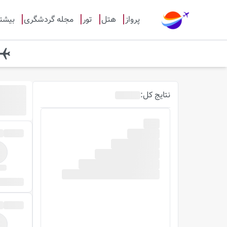
پرواز
هتل
تور
مجله گردشگری
بیشت
نتایج
کل
: