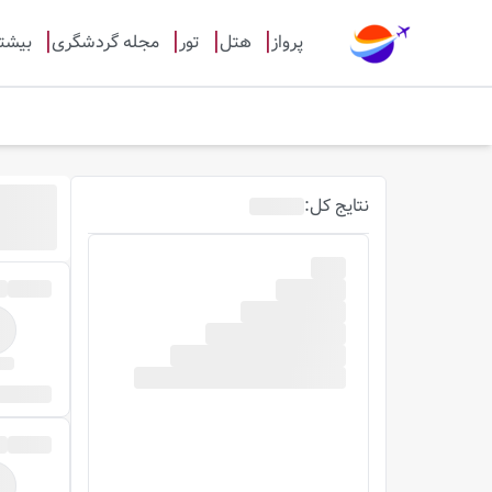
پرواز
هتل
تور
مجله گردشگری
بیشت
نتایج
کل
: