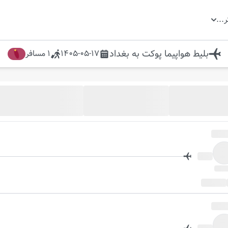
ر
...
بلیط هواپیما
پوکت
به
بغداد
1405-05-17
1
مسافر