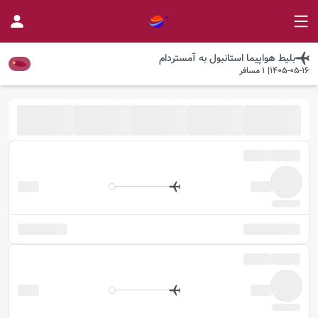
بلیط هواپیما
استانبول
به
آمستردام
1405-05-16
|
1
مسافر