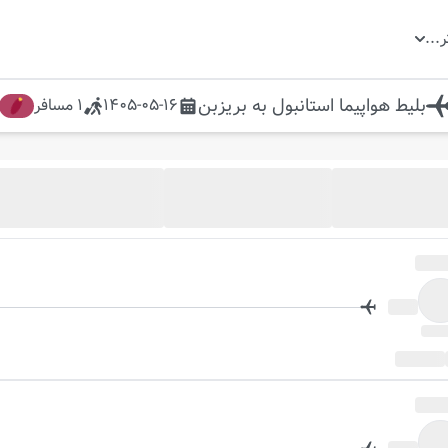
ر
...
بلیط هواپیما
استانبول
به
بریزبن
1405-05-16
1
مسافر