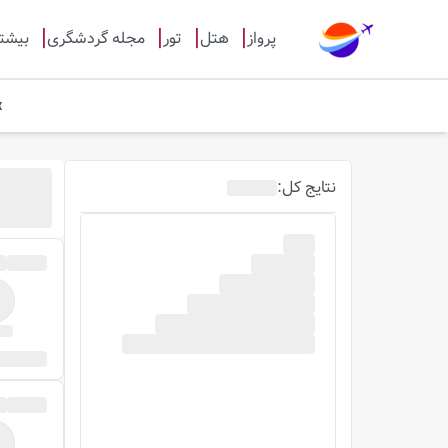
پرواز
هتل
تور
مجله گردشگری
بیشت
نتایج
کل
: