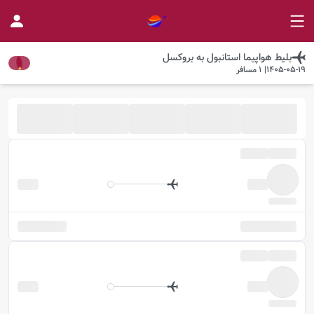
بلیط هواپیما
استانبول
به
بروکسل
1405-05-19
|
1
مسافر