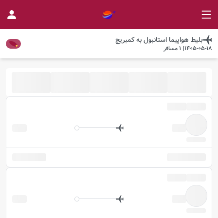
بلیط هواپیما
استانبول
به
کمبریج
1405-05-18
|
1
مسافر