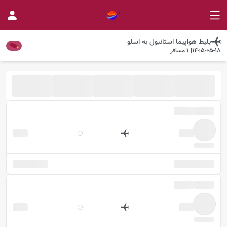
بلیط هواپیما
استانبول
به
اسلو
1405-05-18
|
1
مسافر