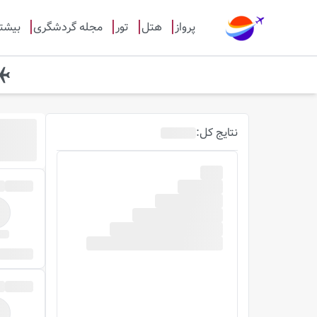
پرواز
هتل
تور
مجله گردشگری
بیشت
روز قب
نتایج
کل
:
0
پرواز
مو
ساعت پرواز
با 
صبح
ظهر
عصر
شب
)
18-24
(
)
12-18
(
)
6-12
(
)
0-6
(
جستجو بر اساس شماره پرواز