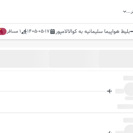
ر
...
بلیط هواپیما
سلیمانیه
به
کوالالامپور
1405-05-17
1
مسافر
ل
روز بعد
جود شد خبرم کن
فعال سازی گزینه
"خبرم کن"
از موجود شدن پرواز در این تاریخ مطلع شوید.
در این تاریخ پروازی موجود