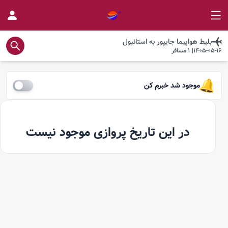
بلیط هواپیما
جایپور
به
استانبول
1405-05-16
|
1
مسافر
موجود شد خبرم کن
در این تاریخ پروازی موجود نیست