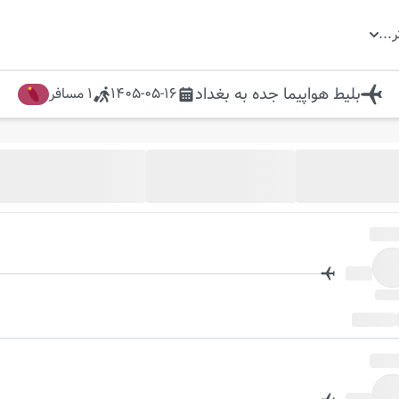
ر
...
بلیط هواپیما
جده
به
بغداد
1405-05-16
1
مسافر