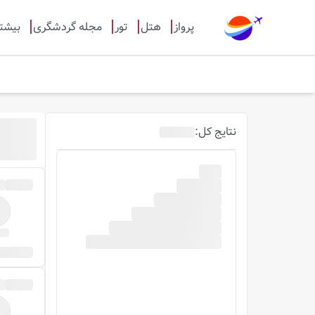
پرواز
هتل
تور
مجله گردشگری
بیشت
نتایج
کل
: