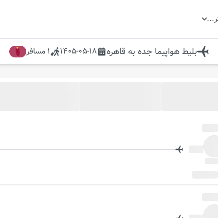
ر
...
بلیط هواپیما
جده
به
قاهره
1405-05-18
1
مسافر