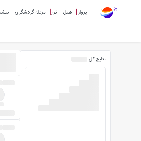
پرواز
هتل
تور
مجله گردشگری
بیشت
نتایج
کل
: