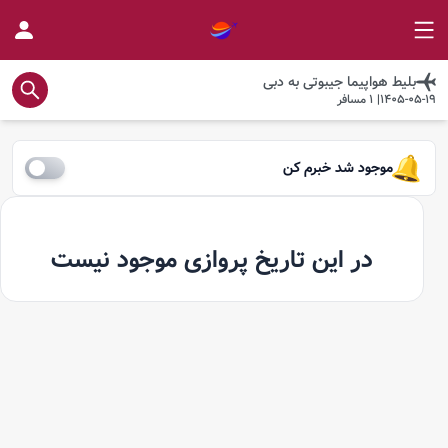
بلیط هواپیما
جیبوتی
به
دبی
1405-05-19
|
1
مسافر
موجود شد خبرم کن
در این تاریخ پروازی موجود نیست