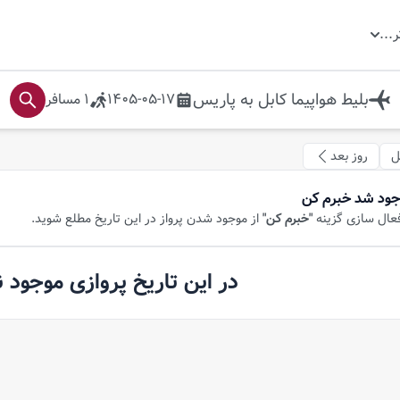
ر
...
بلیط هواپیما
کابل
به
پاریس
1405-05-17
1
مسافر
ل
روز بعد
جود شد خبرم کن
فعال سازی گزینه
"خبرم کن"
از موجود شدن پرواز در این تاریخ مطلع شوید.
در این تاریخ پروازی موجود