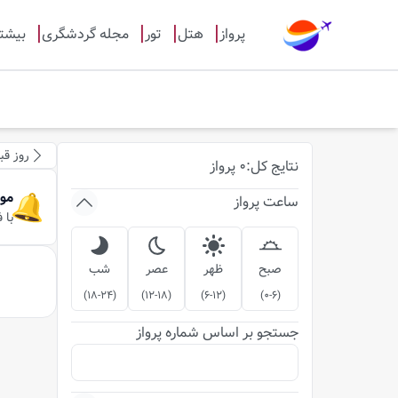
پرواز
هتل
تور
مجله گردشگری
بیشت
روز قب
نتایج
کل
:
0
پرواز
مو
ساعت پرواز
با 
صبح
ظهر
عصر
شب
)
18-24
(
)
12-18
(
)
6-12
(
)
0-6
(
جستجو بر اساس شماره پرواز