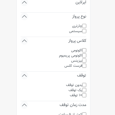
ایرلاین
نوع پرواز
چارتری
سیستمی
کلاس پرواز
اکونومی
اکونومی پریمیوم
بیزینس
فرست کلس
توقف
بدون توقف
یک توقف
+1 توقف
مدت زمان توقف
کمتر از 5 ساعت