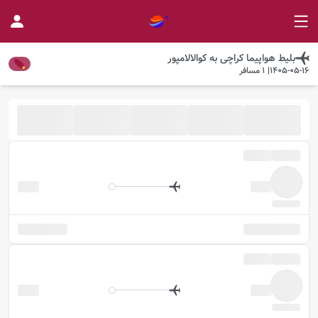
بلیط هواپیما
کراچی
به
کوالالامپور
1405-05-16
|
1
مسافر