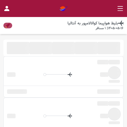
بلیط هواپیما
کوالالامپور
به
آنتالیا
1405-05-16
|
1
مسافر