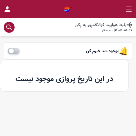
بلیط هواپیما
کوالالامپور
به
پکن
1405-05-20
|
1
مسافر
موجود شد خبرم کن
در این تاریخ پروازی موجود نیست