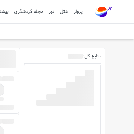
پرواز
هتل
تور
مجله گردشگری
بیشت
نتایج
کل
: