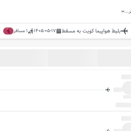
ر
...
بلیط هواپیما
کویت
به
مسقط
1405-05-17
1
مسافر