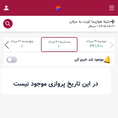
بلیط هواپیما
کویت
به
میلان
1405-05-20
|
1
مسافر
دوشنبه-19-مرداد
چهارشنبه-21-مرداد
سه شنبه-20-مرداد
-1
341,900
-1
موجود شد خبرم کن
در این تاریخ پروازی موجود نیست