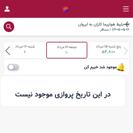
بلیط هواپیما
کازان
به
ایروان
1405-05-16
|
1
مسافر
پنج شنبه-15-مرداد
شنبه-17-مرداد
جمعه-16-مرداد
-1
54,800
-1
موجود شد خبرم کن
در این تاریخ پروازی موجود نیست