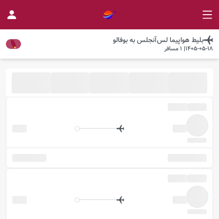
بلیط هواپیما
لس‌آنجلس
به
بوفالو
1405-05-18
|
1
مسافر