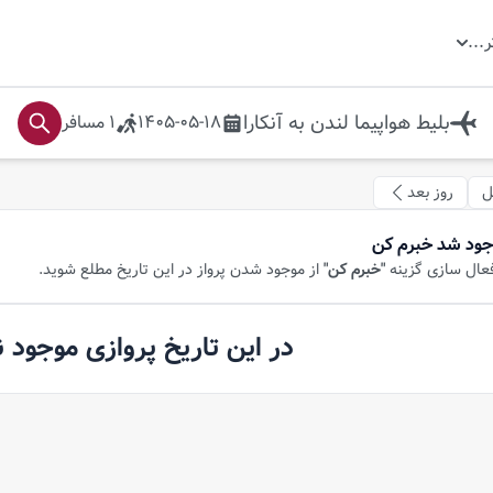
ر
...
بلیط هواپیما
لندن
به
آنکارا
1405-05-18
1
مسافر
ل
روز بعد
جود شد خبرم کن
فعال سازی گزینه
"خبرم کن"
از موجود شدن پرواز در این تاریخ مطلع شوید.
در این تاریخ پروازی موجود