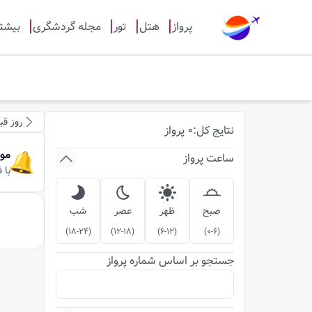
پرواز
هتل
تور
مجله گردشگری
بیشت
روز قب
نتایج
کل
:
0
پرواز
مو
ساعت پرواز
با 
صبح
ظهر
عصر
شب
)
18-24
(
)
12-18
(
)
6-12
(
)
0-6
(
جستجو بر اساس شماره پرواز