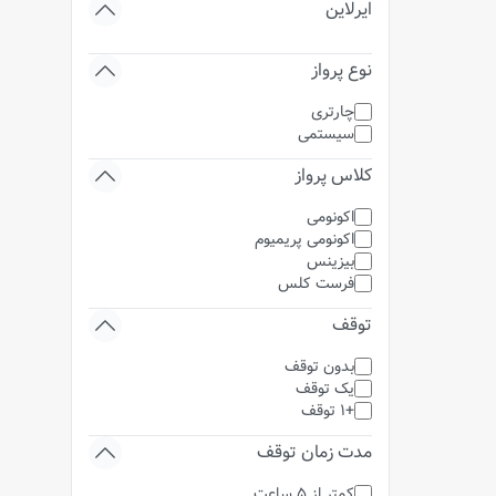
ایرلاین
نوع پرواز
چارتری
سیستمی
کلاس پرواز
اکونومی
اکونومی پریمیوم
بیزینس
فرست کلس
توقف
بدون توقف
یک توقف
+1 توقف
مدت زمان توقف
کمتر از 5 ساعت