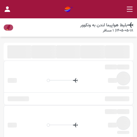
بلیط هواپیما
لندن
به
ونکوور
1405-05-18
|
1
مسافر