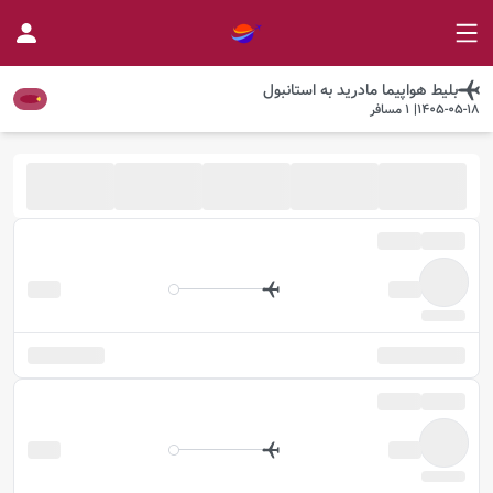
بلیط هواپیما
مادرید
به
استانبول
1405-05-18
|
1
مسافر