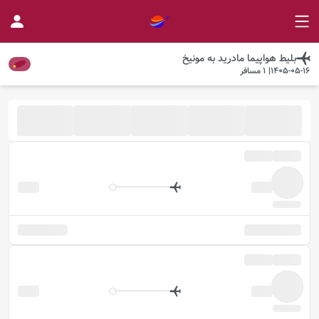
بلیط هواپیما
مادرید
به
مونیخ
1405-05-16
|
1
مسافر