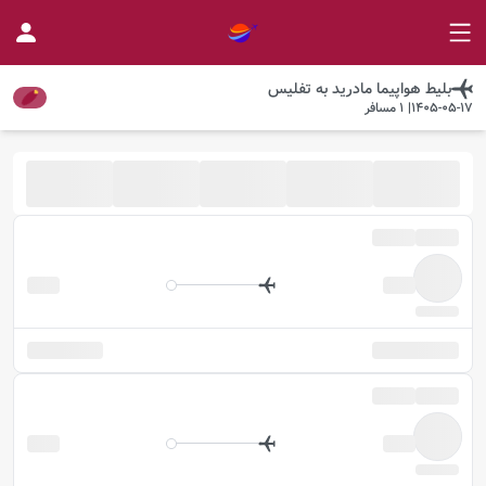
بلیط هواپیما
مادرید
به
تفلیس
1405-05-17
|
1
مسافر