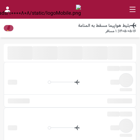
بلیط هواپیما
مسقط
به
المنامة
1405-05-16
|
1
مسافر
موجود شد خبرم کن