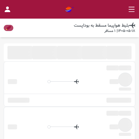
بلیط هواپیما
مسقط
به
بوداپست
1405-05-18
|
1
مسافر