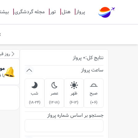
پرواز
هتل
تور
مجله گردشگری
بیشت
روز قب
نتایج
کل
:
0
پرواز
مو
ساعت پرواز
با 
صبح
ظهر
عصر
شب
)
18-24
(
)
12-18
(
)
6-12
(
)
0-6
(
جستجو بر اساس شماره پرواز