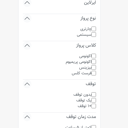
ایرلاین
نوع پرواز
چارتری
سیستمی
کلاس پرواز
اکونومی
اکونومی پریمیوم
بیزینس
فرست کلس
توقف
بدون توقف
یک توقف
+1 توقف
مدت زمان توقف
کمتر از 5 ساعت