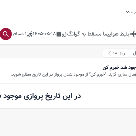
ر
...
بلیط هواپیما
مسقط
به
گوانگ‌ژو
1405-05-18
1
مسافر
ل
روز بعد
جود شد خبرم کن
فعال سازی گزینه
"خبرم کن"
از موجود شدن پرواز در این تاریخ مطلع شوید.
در این تاریخ پروازی موجود