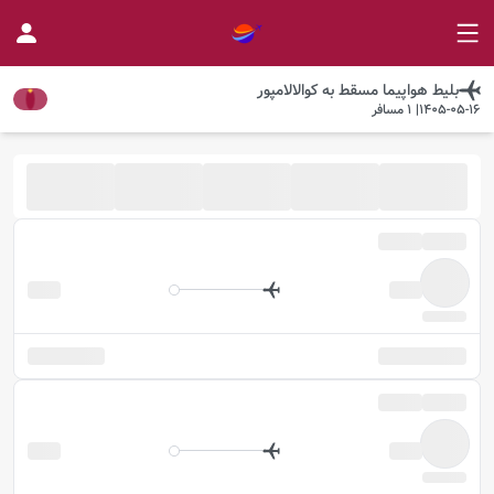
بلیط هواپیما
مسقط
به
کوالالامپور
1405-05-16
|
1
مسافر