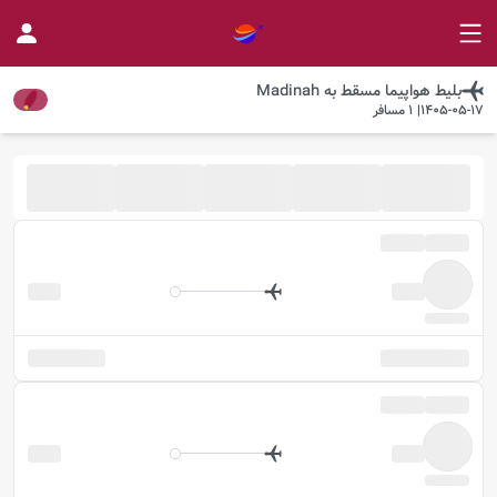
بلیط هواپیما
مسقط
به
Madinah
1405-05-17
|
1
مسافر