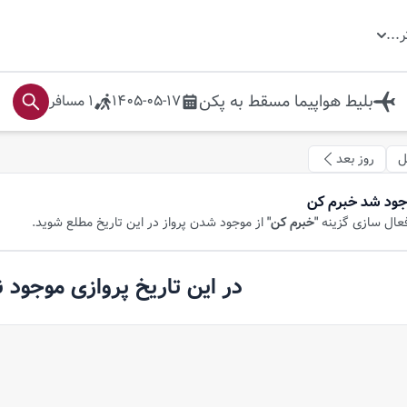
ر
...
بلیط هواپیما
مسقط
به
پکن
1405-05-17
1
مسافر
ل
روز بعد
جود شد خبرم کن
فعال سازی گزینه
"خبرم کن"
از موجود شدن پرواز در این تاریخ مطلع شوید.
در این تاریخ پروازی موجود