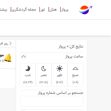
پرواز
هتل
تور
مجله گردشگری
بیشت
روز قب
نتایج
کل
:
0
پرواز
مو
ساعت پرواز
با 
صبح
ظهر
عصر
شب
)
18-24
(
)
12-18
(
)
6-12
(
)
0-6
(
جستجو بر اساس شماره پرواز