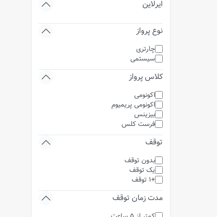
ایرلاین
نوع پرواز
چارتری
سیستمی
کلاس پرواز
اکونومی
اکونومی پریمیوم
بیزینس
فرست کلس
توقف
بدون توقف
یک توقف
+1 توقف
مدت زمان توقف
کمتر از 5 ساعت